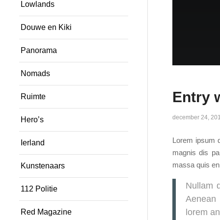
Lowlands
Douwe en Kiki
Panorama
Nomads
Entry 
Ruimte
december 24, 20
Hero’s
Lorem ipsum do
Ierland
magnis dis par
massa quis enim
Kunstenaars
Nullam d
112 Politie
Aenean v
lorem ant
Red Magazine