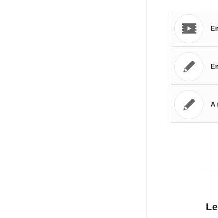
En
En
A 
Le