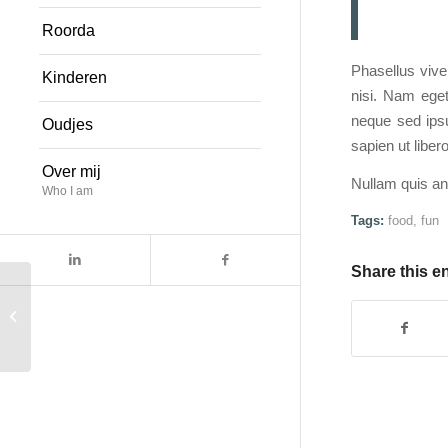
Roorda
Phasellus viver
Kinderen
nisi. Nam ege
neque sed ipsu
Oudjes
sapien ut liber
Over mij
Nullam quis ant
Who I am
Tags:
food
,
fun
Share this e
A small gallery