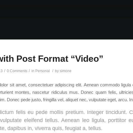
with Post Format “Video”
/
/
/
13
0 Comments
in
Personal
by
simone
lor sit amet, consectetuer adipiscing elit. Aenean commodo ligula
turient montes, nascetur ridiculus mus. Donec quam felis, ultrici
. Donec pede justo, fringilla vel, aliquet nec, vulputate eget, arcu. In
ictum felis eu pede mollis pretium. Integer tincidunt
ulputate eleifend tellus. Aenean leo ligula, porttitor 
e, dapibus in, viverra quis, feugiat a, tellus.