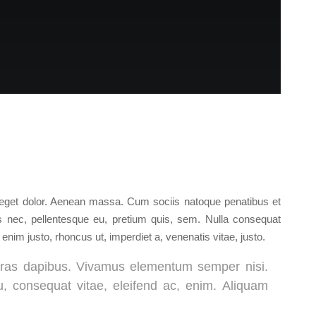
 eget dolor. Aenean massa. Cum sociis natoque penatibus et
es nec, pellentesque eu, pretium quis, sem. Nulla consequat
 enim justo, rhoncus ut, imperdiet a, venenatis vitae, justo.
. Cras dapibus. Vivamus elementum semper nisi.
eu, consequat vitae, eleifend ac, enim. Aliquam