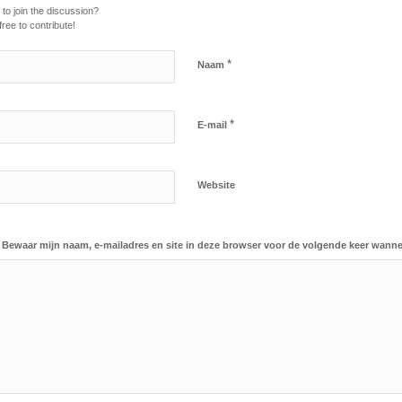
to join the discussion?
free to contribute!
*
Naam
*
E-mail
Website
Bewaar mijn naam, e-mailadres en site in deze browser voor de volgende keer wanneer