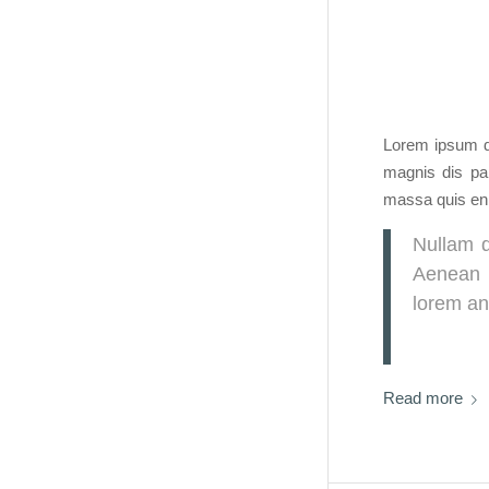
Lorem ipsum do
magnis dis par
massa quis enim
Nullam d
Aenean v
lorem ant
Read more