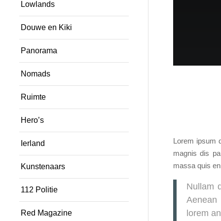
Lowlands
Douwe en Kiki
Panorama
Nomads
Ruimte
Hero’s
Lorem ipsum do
Ierland
magnis dis par
massa quis enim
Kunstenaars
Nullam d
112 Politie
Aenean v
lorem ant
Red Magazine