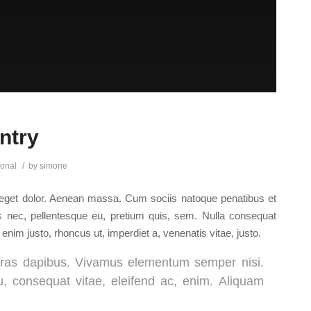
ntry
/
onal
by
simone
 eget dolor. Aenean massa. Cum sociis natoque penatibus et
es nec, pellentesque eu, pretium quis, sem. Nulla consequat
 enim justo, rhoncus ut, imperdiet a, venenatis vitae, justo.
. Cras dapibus. Vivamus elementum semper nisi.
eu, consequat vitae, eleifend ac, enim. Aliquam