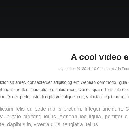
A cool video e
/
/
september 29, 2014
0 Comments
in
Pers
lor sit amet, consectetuer adipiscing elit. Aenean commodo ligula
turient montes, nascetur ridiculus mus. Donec quam felis, ultrici
. Donec pede justo, fringilla vel, aliquet nec, vulputate eget, arcu. In
ictum felis eu pede mollis pretium. Integer tincidunt
ulputate eleifend tellus. Aenean leo ligula, porttitor 
e, dapibus in, viverra quis, feugiat a, tellus.