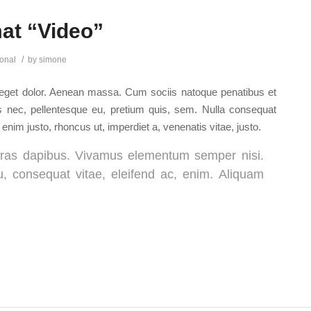
mat “Video”
/
onal
by
simone
 eget dolor. Aenean massa. Cum sociis natoque penatibus et
es nec, pellentesque eu, pretium quis, sem. Nulla consequat
 enim justo, rhoncus ut, imperdiet a, venenatis vitae, justo.
. Cras dapibus. Vivamus elementum semper nisi.
eu, consequat vitae, eleifend ac, enim. Aliquam