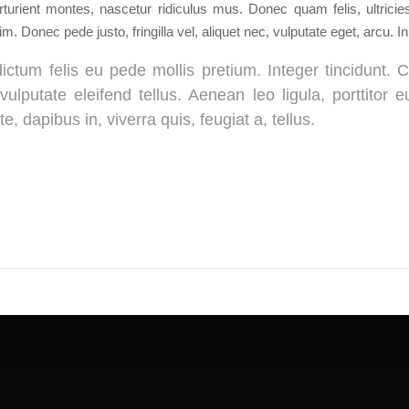
turient montes, nascetur ridiculus mus. Donec quam felis, ultrici
. Donec pede justo, fringilla vel, aliquet nec, vulputate eget, arcu. In
ictum felis eu pede mollis pretium. Integer tincidunt
ulputate eleifend tellus. Aenean leo ligula, porttitor 
e, dapibus in, viverra quis, feugiat a, tellus.