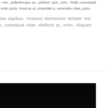
es nec, pellentesque eu, pretium quis, sem. Nulla consequat
 enim justo, rhoncus ut, imperdiet a, venenatis vitae, justo.
. Cras dapibus. Vivamus elementum semper nisi.
eu, consequat vitae, eleifend ac, enim. Aliquam