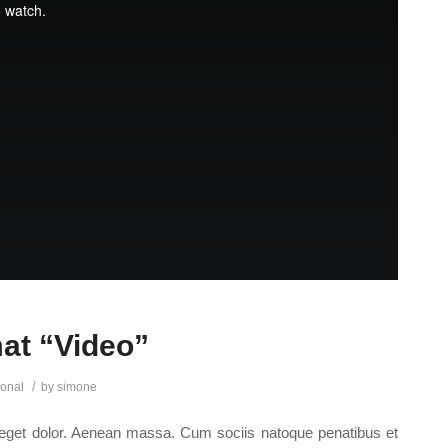
mat “Video”
/
onal
by
simone
 eget dolor. Aenean massa. Cum sociis natoque penatibus et