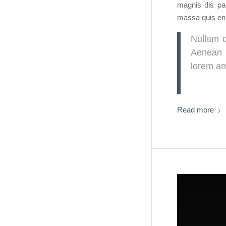
magnis dis par
massa quis enim
Nullam d
Aenean v
lorem ant
Read more