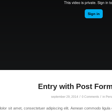
Entry with Post For
/
/
september 29, 2014
0 Comments
in
Pers
lor sit amet, consectetuer adipiscing elit. Aenean commodo ligula